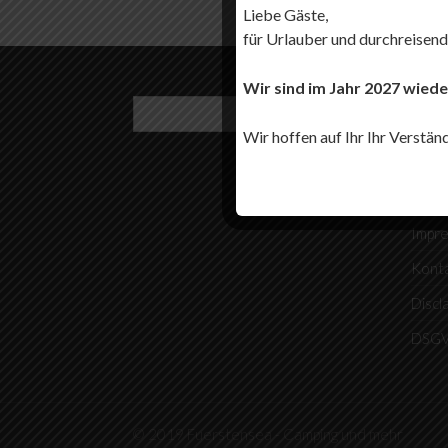
Liebe Gäste,
für Urlauber und durchreisend
Wir sind im Jahr 2027 wiede
REC
Wir hoffen auf Ihr Ihr Verstän
Platz
Ange
Impr
Kont
Discl
DSGV
© 2019 Fuerstensea - Camping und mehr