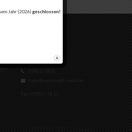
esem Jahr (2026)
geschlossen!
ADRESSE
Antener Straße 9
49584 Fürstenau
agen
05901 / 3835
freizeitcentrum@t-online.de
Fax : 05901 / 76 11
WordPress Theme :
Fotography