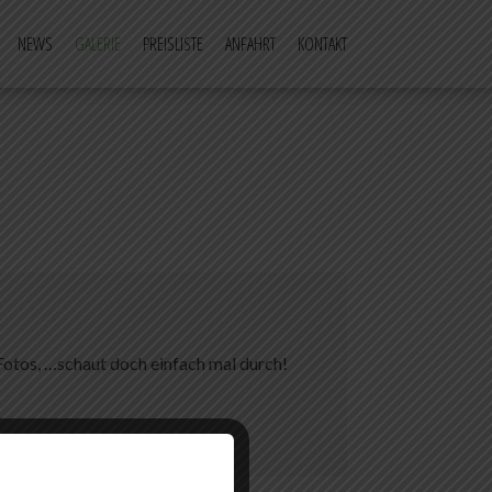
NEWS
GALERIE
PREISLISTE
ANFAHRT
KONTAKT
Fotos, …schaut doch einfach mal durch!