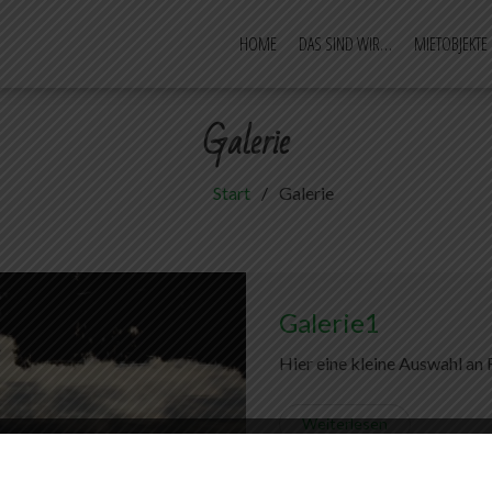
HOME
DAS SIND WIR…
MIETOBJEKTE
– Camping und mehr
g im Emsland
Galerie
Start
Galerie
Galerie1
Hier eine kleine Auswahl an 
Weiterlesen