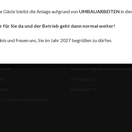
e Gäste bleibt die Anlage aufgrund von
UMBAUARBEITEN
in di
r für Sie da und der Betrieb geht dann normal weiter!
HTLICHES
NEUESTE BEITRÄGE
dnis und freuen uns, Sie im Jahr 2027 begrüßen zu dürfen.
ordnung
Bald verfügbar…
lordnung
Umgestaltung Einfahrtsbereich
essum
Renovierung der sanitären Anl
akt
Mietobjekt 1
aimer
Mietobjekt 2
O Datenschutzerklärung