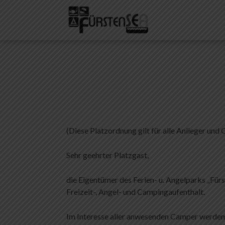
Zum
Inhalt
Fuerstensea 
Erholung pur – Campin
springen
(Diese Platzordnung gilt für alle Anlieger und 
Sehr geehrter Platzgast,
die Eigentümer des Ferien- u. Angelparks „Für
Freizeit-, Angel- und Campingaufenthalt.
Im Interesse aller anwesenden Camper werden S