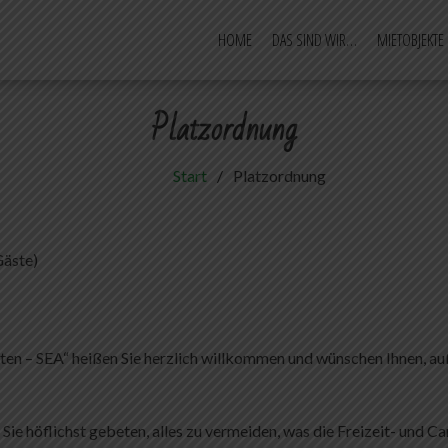
HOME
DAS SIND WIR…
MIETOBJEKTE
– Camping und mehr
g im Emsland
Platzordnung
Start
Platzordnung
Gäste)
sten – SEA“ heißen Sie herzlich willkommen und wünschen Ihnen, 
ie höflichst gebeten, alles zu vermeiden, was die Freizeit- und 