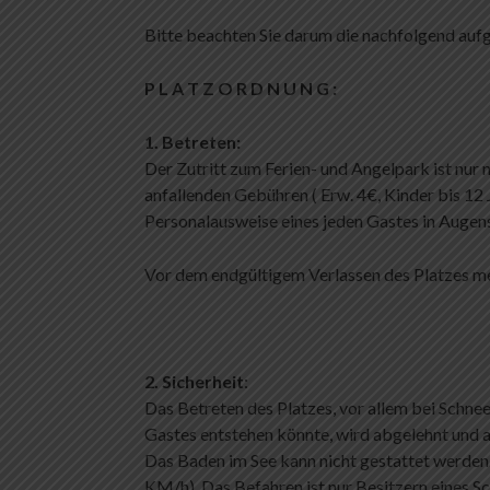
Bitte beachten Sie darum die nachfolgend auf
P L A T Z O R D N U N G :
1. Betreten:
Der Zutritt zum Ferien- und Angelpark ist nu
anfallenden Gebühren ( Erw. 4€, Kinder bis 12
Personalausweise eines jeden Gastes in Augen
Vor dem endgültigem Verlassen des Platzes me
2. Sicherheit
:
Das Betreten des Platzes, vor allem bei Schnee
Gastes entstehen könnte, wird abgelehnt und 
Das Baden im See kann nicht gestattet werden
KM/h). Das Befahren ist nur Besitzern eines S