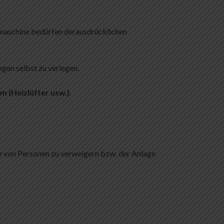
lmaschine bedürfen derausdrücklichen
gen selbst zu verlegen.
m (Heizlüfter usw.)
.
e von Personen zu verweigern bzw. der Anlage