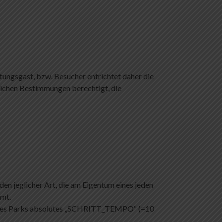
ungsgast, bzw. Besucher entrichtet daher die
dlichen Bestimmungen berechtigt, die
den jeglicher Art, die am Eigentum eines jeden
umt.
lb des Parks absolutes „SCHRITT_TEMPO“ (=10