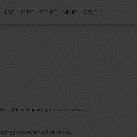
NEWS
GALERIE
PREISLISTE
ANFAHRT
KONTAKT
außer schönen Sonnentagen, einen erholsamen
Campinggemeinschaft stören könnte.