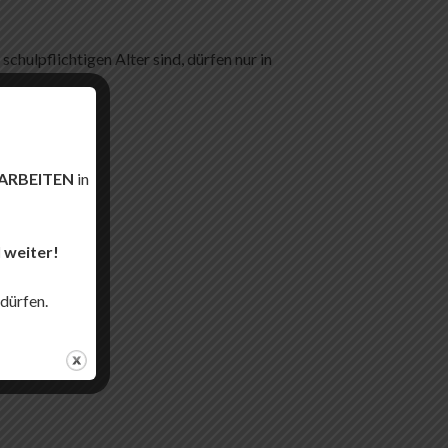
schulpflichtigen Alter sind, dürfen nur in
RBEITEN
in
 weiter!
auszuschalten.
 dürfen.