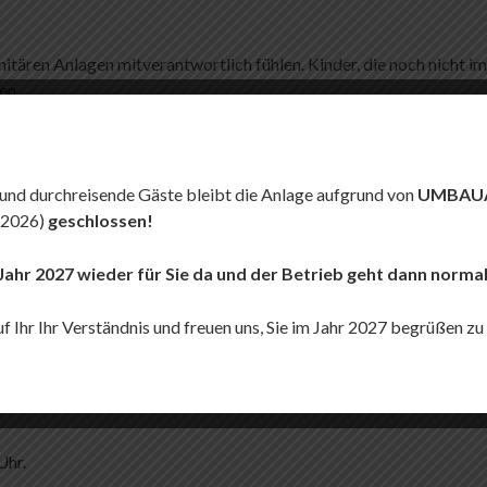
nitären Anlagen mitverantwortlich fühlen. Kinder, die noch nicht im 
en.
tzersatz.
Uhr untersagt.
 und durchreisende Gäste bleibt die Anlage aufgrund von
UMBAUA
(2026)
geschlossen!
t eine Abmahnung.
 Jahr 2027 wieder für Sie da und der Betrieb geht dann normal
 zu vermeiden. Beim Verlassen des Sanitärgebäudes ist das Licht 
f Ihr Ihr Verständnis und freuen uns, Sie im Jahr 2027 begrüßen zu
Uhr.