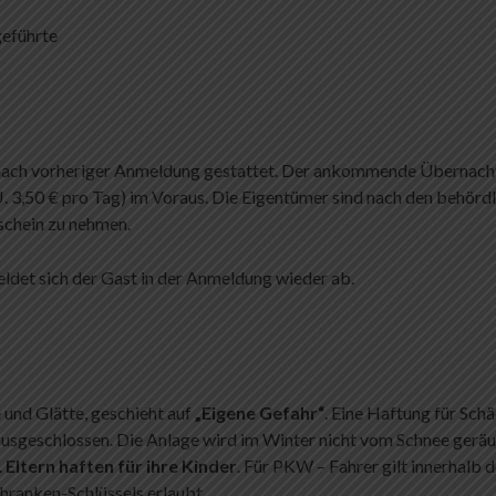
geführte
r nach vorheriger Anmeldung gestattet. Der ankommende Übernacht
 J. 3,50 € pro Tag) im Voraus. Die Eigentümer sind nach den behör
schein zu nehmen.
ldet sich der Gast in der Anmeldung wieder ab.
 und Glätte, geschieht auf
„Eigene Gefahr“
. Eine Haftung für Schä
ausgeschlossen. Die Anlage wird im Winter nicht vom Schnee gerä
.
Eltern haften für ihre Kinder
. Für PKW – Fahrer gilt innerha
chranken-Schlüssels erlaubt.