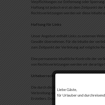
Verpflichtungen zur Entfernung oder Sperrung
Haftung ist jedoch erst ab dem Zeitpunkt der
Rechtsverletzungen werden wir diese Inhalte 
Haftung für Links
Unser Angebot enthält Links zu externen Websit
Gewähr übernehmen. Für die Inhalte der verlink
zum Zeitpunkt der Verlinkung auf mögliche Re
Eine permanente inhaltliche Kontrolle der ver
von Rechtsverletzungen werden wir derartige 
Urheberrecht
Die durch die Seitenbetreiber erstellten Inhal
Liebe Gäste,
Verbreitung und jede Art der Verwertung auße
für Urlauber und durchreisend
Erstellers. Downloads und Kopien dieser Seite 