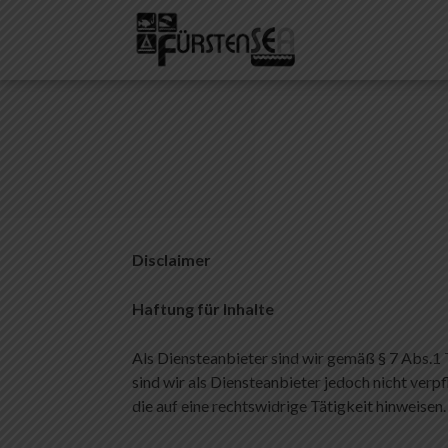
Zum
Inhalt
Fuerstensea 
Erholung pur – Campin
springen
Disclaimer
Haftung für Inhalte
Als Diensteanbieter sind wir gemäß § 7 Abs.1
sind wir als Diensteanbieter jedoch nicht ver
die auf eine rechtswidrige Tätigkeit hinweisen.