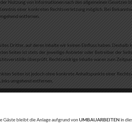
 der Nutzung von Informationen nach den allgemeinen Gesetzen bl
 Kenntnis einer konkreten Rechtsverletzung möglich. Bei Bekann
umgehend entfernen.
es Dritter, auf deren Inhalte wir keinen Einfluss haben. Deshalb 
ten Seiten ist stets der jeweilige Anbieter oder Betreiber der Seit
chtsverstöße überprüft. Rechtswidrige Inhalte waren zum Zeitpunk
linkten Seiten ist jedoch ohne konkrete Anhaltspunkte einer Rech
Links umgehend entfernen.
te und Werke auf diesen Seiten unterliegen dem deutschen Urheberr
rhalb der Grenzen des Urheberrechtes bedürfen der schriftlichen
e Gäste bleibt die Anlage aufgrund von
UMBAUARBEITEN
in di
sind nur für den privaten, nicht kommerziellen Gebrauch gestattet.