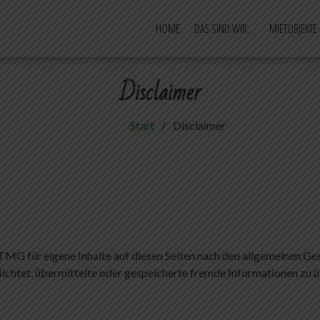
HOME
DAS SIND WIR…
MIETOBJEKTE
– Camping und mehr
g im Emsland
Disclaimer
Start
Disclaimer
 TMG für eigene Inhalte auf diesen Seiten nach den allgemeinen G
pflichtet, übermittelte oder gespeicherte fremde Informationen z