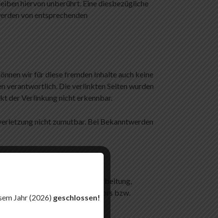
eiben hiervon unberührt. Eine diesbezügliche
twerden von entsprechenden
können wir für diese fremden Inhalte auch keine
en verantwortlich. Die verlinkten Seiten wurden
t der Verlinkung nicht erkennbar.
tsverletzung nicht zumutbar. Bei Bekanntwerden
echt. Die Vervielfältigung, Bearbeitung,
 Zustimmung des jeweiligen Autors bzw.
esem Jahr (2026)
geschlossen!