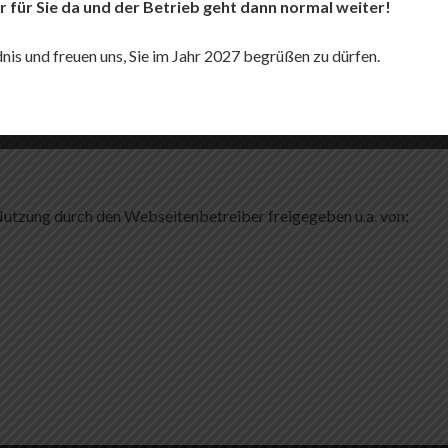
r für Sie da und der Betrieb geht dann normal weiter!
Betreiber erstellt wurden, werden die Urheberrechte Dritter beacht
auf eine Urheberrechtsverletzung aufmerksam werden, bitten wir u
dnis und freuen uns, Sie im Jahr 2027 begrüßen zu dürfen.
 wir derartige Inhalte umgehend entfernen.
 Nutzung durch den Webseitenbetreiber freigegeben u.a. von: