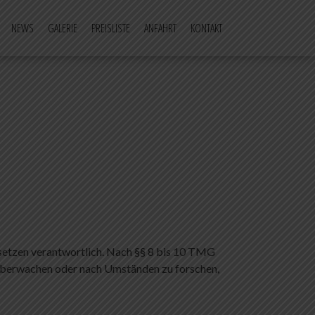
NEWS
GALERIE
PREISLISTE
ANFAHRT
KONTAKT
esetzen verantwortlich. Nach §§ 8 bis 10 TMG
u überwachen oder nach Umständen zu forschen,