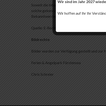
Wir sind im Jahr 2027 wiede
Soweit die Inhalte auf dieser Seite nicht vom 
solche gekennzeichnet. Sollten Sie trotzdem 
Wir hoffen auf Ihr Ihr Verstän
Bekanntwerden von Rechtsverletzungen werden
Quelle: E-Recht 24
Bildrechte
Bilder wurden zur Verfügung gestellt und zur
Ferien & Angelpark Fürstensea
Chris Schreier