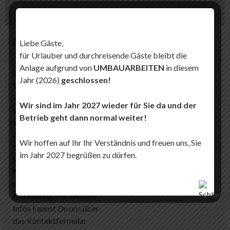
Mietobjekt 2
Liebe Gäste,
für Urlauber und durchreisende Gäste bleibt die
Mobilheim zur
Anlage aufgrund von
UMBAUARBEITEN
in diesem
Vermietung …
Jahr (2026)
geschlossen!
Verfügbarkeit auf
Anfrage. Alle Mobilheime
Wir sind im Jahr 2027 wieder für Sie da und der
verfügen über einen
Betrieb geht dann normal weiter!
schönen Garten.
Besichtigung nach
Wir hoffen auf Ihr Ihr Verständnis und freuen uns, Sie
telefonischer
im Jahr 2027 begrüßen zu dürfen.
Vereinbarung. Die
Mobilheime verfügen über
eine komplette
Einrichtung. Für weitere
Infos kannst Du uns über
das Kontaktformular