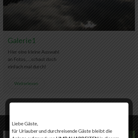
Galerie1
Hier eine kleine Auswahl
an Fotos, …schaut doch
einfach mal durch!
Weiterlesen
Liebe Gäste,
für Urlauber und durchreisende Gäste bleibt die