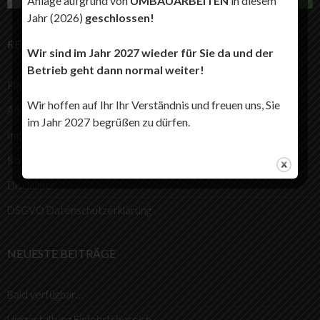
Anlage aufgrund von
UMBAUARBEITEN
in diesem
Jahr (2026)
geschlossen!
RECHTLICHES
Wir sind im Jahr 2027 wieder für Sie da und der
Betrieb geht dann normal weiter!
Platzordnung
Wir hoffen auf Ihr Ihr Verständnis und freuen uns, Sie
Angelordnung
im Jahr 2027 begrüßen zu dürfen.
Impressum
Kontakt
Disclaimer
DSGVO Datenschutzerklärung
NEUESTE BEITRÄGE
Bald verfügbar…
Umgestaltung Einfahrtsbereich