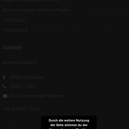
Renovierung der sanitären Anlagen
Mietobjekt 1
Mietobjekt 2
ADRESSE
Antener Straße 9
49584 Fürstenau
05901 / 3835
freizeitcentrum@t-online.de
Fax : 05901 / 76 11
Durch die weitere Nutzung
der Seite stimmst du der