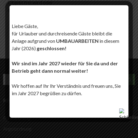
Objekt frei wird oder
aktuell zur
Liebe Gäste,
Weiterlesen
für Urlauber und durchreisende Gäste bleibt die
Anlage aufgrund von
UMBAUARBEITEN
in diesem
Jahr (2026)
geschlossen!
Wir sind im Jahr 2027 wieder für Sie da und der
Betrieb geht dann normal weiter!
Wir hoffen auf Ihr Ihr Verständnis und freuen uns, Sie
im Jahr 2027 begrüßen zu dürfen.
RECHTLICHES
Platzordnung
Angelordnung